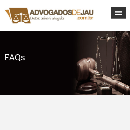
Menu
X
Home
O Portal
Contato
FAQs
(14) 3625-4489
(14) 9 9137-2502