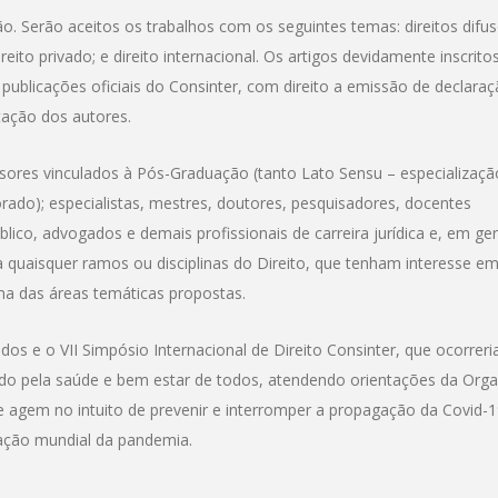
o. Serão aceitos os trabalhos com os seguintes temas: direitos difus
reito privado; e direito internacional. Os artigos devidamente inscrito
ublicações oficiais do Consinter, com direito a emissão de declara
tação dos autores.
sores vinculados à Pós-Graduação (tanto Lato Sensu – especializaçã
rado); especialistas, mestres, doutores, pesquisadores, docentes
úblico, advogados e demais profissionais de carreira jurídica e, em ger
 quaisquer ramos ou disciplinas do Direito, que tenham interesse e
uma das áreas temáticas propostas.
ados e o VII Simpósio Internacional de Direito Consinter, que ocorrer
do pela saúde e bem estar de todos, atendendo orientações da Org
agem no intuito de prevenir e interromper a propagação da Covid-1
ação mundial da pandemia.