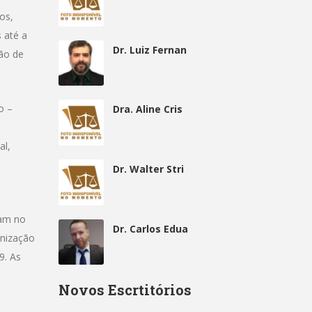
os,
s até a
Dr. Luiz Fernan
ção de
o –
Dra. Aline Cris
al,
m
Dr. Walter Stri
iam no
Dr. Carlos Edua
anização
9. As
Novos Escrtitórios