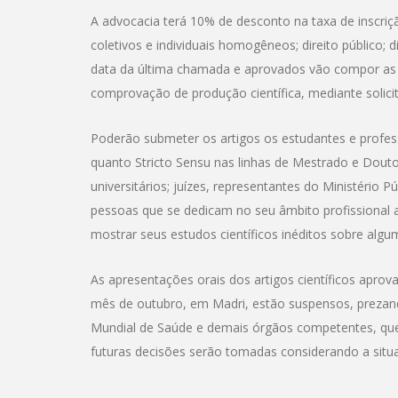
A advocacia terá 10% de desconto na taxa de inscriçã
coletivos e individuais homogêneos; direito público; di
data da última chamada e aprovados vão compor as p
comprovação de produção científica, mediante solici
Poderão submeter os artigos os estudantes e profes
quanto Stricto Sensu nas linhas de Mestrado e Douto
universitários; juízes, representantes do Ministério P
pessoas que se dedicam no seu âmbito profissional a
mostrar seus estudos científicos inéditos sobre alg
As apresentações orais dos artigos científicos aprov
mês de outubro, em Madri, estão suspensos, prezan
Mundial de Saúde e demais órgãos competentes, que 
futuras decisões serão tomadas considerando a situ