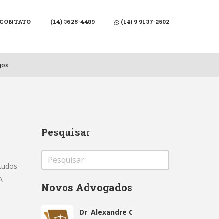
Menu
X
CONTATO
(14) 3625-4489
(14) 9 9137-2502
Home
gos
O Portal
Contato
(14) 3625-4489
(14) 9 9137-2502
Pesquisar
studos
A
Novos Advogados
Dr. Alexandre C