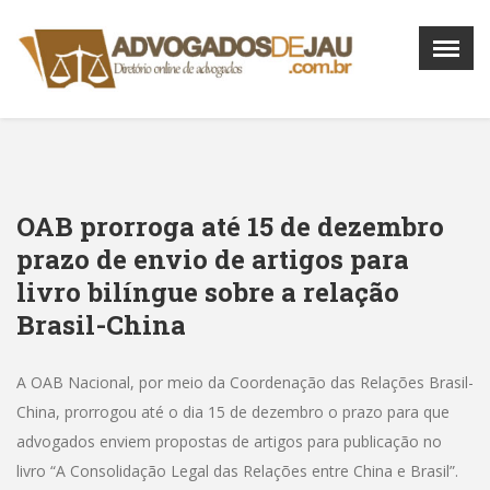
Menu
X
Home
O Portal
Contato
OAB prorroga até 15 de dezembro
(14) 3625-4489
prazo de envio de artigos para
(14) 9 9137-2502
livro bilíngue sobre a relação
Brasil-China
A OAB Nacional, por meio da Coordenação das Relações Brasil-
China, prorrogou até o dia 15 de dezembro o prazo para que
advogados enviem propostas de artigos para publicação no
livro “A Consolidação Legal das Relações entre China e Brasil”.